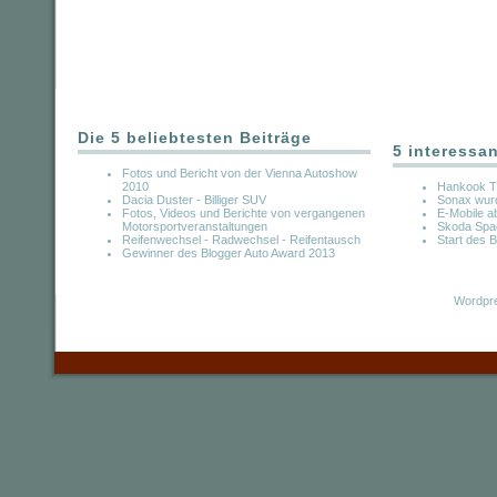
Die 5 beliebtesten Beiträge
5 interessa
Fotos und Bericht von der Vienna Autoshow
2010
Hankook Ti
Dacia Duster - Billiger SUV
Sonax wurd
Fotos, Videos und Berichte von vergangenen
E-Mobile a
Motorsportveranstaltungen
Skoda Spac
Reifenwechsel - Radwechsel - Reifentausch
Start des
Gewinner des Blogger Auto Award 2013
Wordpre