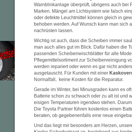
Warnblinkanlage überprüft, übrigens auch bei
Marken. Mängel am Lichtsystem wie falsch eing
oder defekte Leuchtmittel können gleich in gew
behoben werden. Auf Wunsch kann man sich au
nachrüsten lassen.
Wichtig ist auch, dass die Scheiben immer saub
man auch alles gut im Blick. Dafür haben die T
passenden Scheibenwischblätter für alle Model
Pflegemittelsortiment zur Scheibenreinigung vo
werden repariert oder wenn es gar nicht anders
ausgetauscht. Für Kunden mit einer
Kaskover
Normalfall, keine Kosten für die Reparatur.
Gerade im Winter, bei Minusgraden kann es oft
Batterie schon zu schwach oder zu alt ist und
eisigen Temperaturen irgendwo stehen. Daru
Die Toyota Partner führen kostenlos einen Bat
beraten, ob gegebenenfalls eine neue eingeb
Und das liegt mir besonders am Herzen, unsere
Kinder-Sicherheitsset an, bestehend aus kindg