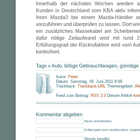
Innerhalb der nächsten Wochen werden all
Kunden in Deutschland vom KBA aktiv inform
ihren Mazda3 bei einem Mazda-Händler od
vorzuführen und überprüfen zu lassen. Dort wir
ein zusätzliches Massekabel am Scheibenwis
dafür nötige Zeitaufwand wird mit rund 2
Erfüllungsgrad der Rückrufaktion wird vom Au
kontrolliert.
Tags »
Auto
,
billige Gebrauchtwagen
,
günstig
Autor:
Peter
Datum: Samstag, 18. Juni 2011 8:00
Trackback:
Trackback-URL
Themengebiet:
Al
Feed zum Beitrag:
RSS 2.0
Diesen Artikel
kom
Kommentar abgeben
Name (erforderlich)
E-Mail (wird nicht veröffentlicht, notwe
Website (freiwillig)