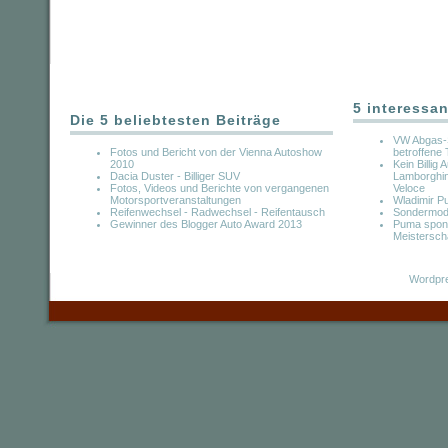
5 interessan
Die 5 beliebtesten Beiträge
VW Abgas-S
Fotos und Bericht von der Vienna Autoshow
betroffene
2010
Kein Billi
Dacia Duster - Billiger SUV
Lamborghin
Fotos, Videos und Berichte von vergangenen
Veloce
Motorsportveranstaltungen
Wladimir Pu
Reifenwechsel - Radwechsel - Reifentausch
Sondermode
Gewinner des Blogger Auto Award 2013
Puma spons
Meistersch
Wordpre