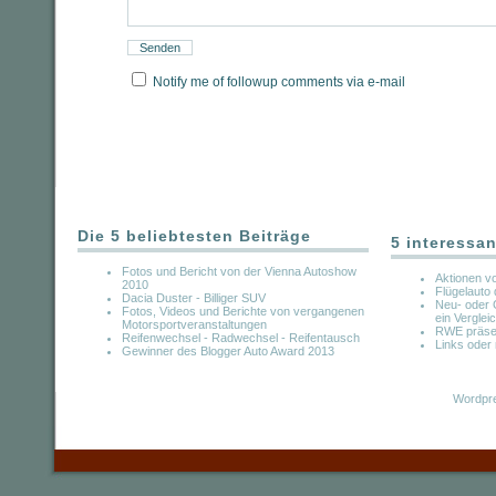
Notify me of followup comments via e-mail
Die 5 beliebtesten Beiträge
5 interessan
Fotos und Bericht von der Vienna Autoshow
Aktionen v
2010
Flügelauto 
Dacia Duster - Billiger SUV
Neu- oder 
Fotos, Videos und Berichte von vergangenen
ein Verglei
Motorsportveranstaltungen
RWE präsent
Reifenwechsel - Radwechsel - Reifentausch
Links oder 
Gewinner des Blogger Auto Award 2013
Wordpre