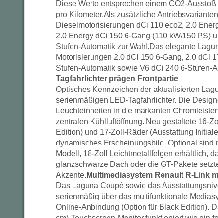
Diese Werte entsprechen einem CO2-Ausstoß
pro Kilometer.Als zusätzliche Antriebsvariante
Dieselmotorisierungen dCi 110 eco2, 2.0 Ener
2.0 Energy dCi 150 6-Gang (110 kW/150 PS) un
Stufen-Automatik zur Wahl.Das elegante Lagun
Motorisierungen 2.0 dCi 150 6-Gang, 2.0 dCi 1
Stufen-Automatik sowie V6 dCi 240 6-Stufen-Au
Tagfahrlichter prägen Frontpartie
Optisches Kennzeichen der aktualisierten Lag
serienmäßigen LED-Tagfahrlichter. Die Designer
Leuchteinheiten in die markanten Chromleisten 
zentralen Kühlluftöffnung. Neu gestaltete 16-Zo
Edition) und 17-Zoll-Räder (Ausstattung Initiale
dynamisches Erscheinungsbild. Optional sind
Modell, 18-Zoll Leichtmetallfelgen erhältlich, d
glanzschwarze Dach oder die GT-Pakete setzte
Akzente.
Multimediasystem Renault R-Link m
Das Laguna Coupé sowie das Ausstattungsnivea
serienmäßig über das multifunktionale Medias
Online-Anbindung (Option für Black Edition). D
cm)-Touchscreen-Monitor funktioniert wie ein fe