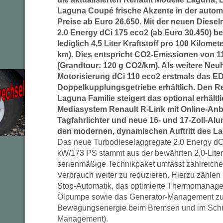
Laguna Coupé frische Akzente in der autom
Preise ab Euro 26.650. Mit der neuen Dies
2.0 Energy dCi 175 eco2 (ab Euro 30.450) b
lediglich 4,5 Liter Kraftstoff pro 100 Kilomet
km). Dies entspricht CO2-Emissionen von 
(Grandtour: 120 g CO2/km). Als weitere Neuhe
Motorisierung dCi 110 eco2 erstmals das E
Doppelkupplungsgetriebe erhältlich. Den Re
Laguna Familie steigert das optional erhältli
Mediasystem Renault R-Link mit Online-An
Tagfahrlichter und neue 16- und 17-Zoll-Al
den modernen, dynamischen Auftritt des La
Das neue Turbodieselaggregate 2.0 Energy dC
kW/173 PS stammt aus der bewährten 2,0-Liter
serienmäßige Technikpaket umfasst zahlreic
Verbrauch weiter zu reduzieren. Hierzu zählen 
Stop-Automatik, das optimierte Thermomanagem
Ölpumpe sowie das Generator-Management z
Bewegungsenergie beim Bremsen und im Schu
Management).