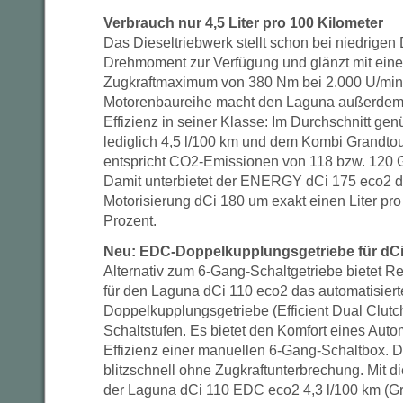
Verbrauch nur 4,5 Liter pro 100 Kilometer
Das Dieseltriebwerk stellt schon bei niedrigen
Drehmoment zur Verfügung und glänzt mit ein
Zugkraftmaximum von 380 Nm bei 2.000 U/min
Motorenbaureihe macht den Laguna außerdem z
Effizienz in seiner Klasse: Im Durchschnitt ge
lediglich 4,5 l/100 km und dem Kombi Grandtou
entspricht CO2-Emissionen von 118 bzw. 120 
Damit unterbietet der ENERGY dCi 175 eco2 di
Motorisierung dCi 180 um exakt einen Liter pro
Prozent.
Neu: EDC-Doppelkupplungsgetriebe für dCi
Alternativ zum 6-Gang-Schaltgetriebe bietet Re
für den Laguna dCi 110 eco2 das automatisier
Doppelkupplungsgetriebe (Efficient Dual Clutch
Schaltstufen. Es bietet den Komfort eines Auto
Effizienz einer manuellen 6-Gang-Schaltbox. 
blitzschnell ohne Zugkraftunterbrechung. Mit 
der Laguna dCi 110 EDC eco2 4,3 l/100 km (Gra