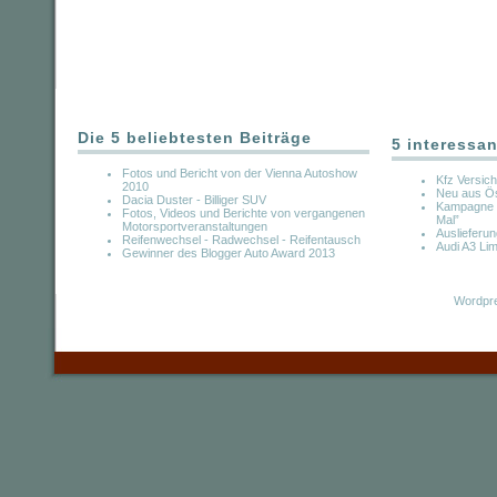
Die 5 beliebtesten Beiträge
5 interessan
Fotos und Bericht von der Vienna Autoshow
Kfz Versic
2010
Neu aus Ös
Dacia Duster - Billiger SUV
Kampagne “
Fotos, Videos und Berichte von vergangenen
Mal”
Motorsportveranstaltungen
Auslieferu
Reifenwechsel - Radwechsel - Reifentausch
Audi A3 Lim
Gewinner des Blogger Auto Award 2013
Wordpre