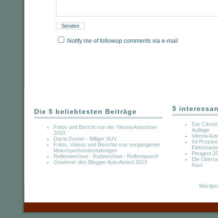
Notify me of followup comments via e-mail
5 interessa
Die 5 beliebtesten Beiträge
Der Citroen
Fotos und Bericht von der Vienna Autoshow
Auflage
2010
Vienna Aut
Dacia Duster - Billiger SUV
54 Prozent
Fotos, Videos und Berichte von vergangenen
Elektroaut
Motorsportveranstaltungen
Peugeot 2
Reifenwechsel - Radwechsel - Reifentausch
Die Überra
Gewinner des Blogger Auto Award 2013
Navi
Wordpre