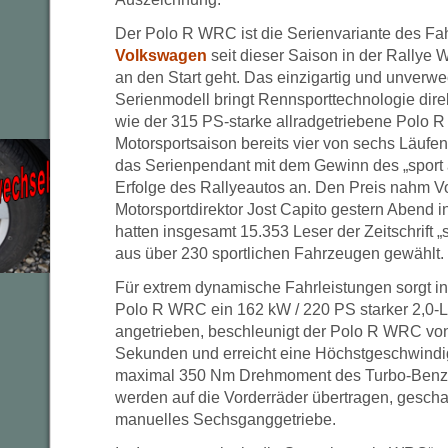
Der Polo R WRC ist die Serienvariante des Fa
Volkswagen
seit dieser Saison in der Rallye 
an den Start geht. Das einzigartig und unverwe
Serienmodell bringt Rennsporttechnologie dire
wie der 315 PS-starke allradgetriebene Polo R
Motorsportsaison bereits vier von sechs Läufe
das Serienpendant mit dem Gewinn des „sport
Erfolge des Rallyeautos an. Den Preis nahm 
Motorsportdirektor Jost Capito gestern Abend i
hatten insgesamt 15.353 Leser der Zeitschrift „s
aus über 230 sportlichen Fahrzeugen gewählt.
Für extrem dynamische Fahrleistungen sorgt in
Polo R WRC ein 162 kW / 220 PS starker 2,0-Li
angetrieben, beschleunigt der Polo R WRC von 
Sekunden und erreicht eine Höchstgeschwindig
maximal 350 Nm Drehmoment des Turbo-Benzin
werden auf die Vorderräder übertragen, geschal
manuelles Sechsganggetriebe.