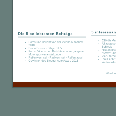
5 interessan
Die 5 beliebtesten Beiträge
E10 die Ve
Fotos und Bericht von der Vienna Autoshow
Alltagstest
2010
Schweiz
Dacia Duster - Billiger SUV
Nissan prä
Fotos, Videos und Berichte von vergangenen
“Sway” un
Motorsportveranstaltungen
Vier Sterne
Reifenwechsel - Radwechsel - Reifentausch
Pirelli kehr
Gewinner des Blogger Auto Award 2013
Weltmeiste
Wordpre