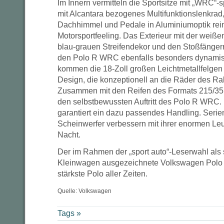
Im Innern vermitteln die Sportsitze mit „WRC“-
mit Alcantara bezogenes Multifunktionslenkrad
Dachhimmel und Pedale in Aluminiumoptik rei
Motorsportfeeling. Das Exterieur mit der weiß
blau-grauen Streifendekor und den Stoßfänge
den Polo R WRC ebenfalls besonders dynami
kommen die 18-Zoll großen Leichtmetallfelgen (
Design, die konzeptionell an die Räder des Ra
Zusammen mit den Reifen des Formats 215/35 
den selbstbewussten Auftritt des Polo R WRC.
garantiert ein dazu passendes Handling. Seri
Scheinwerfer verbessern mit ihrer enormen Leuc
Nacht.
Der im Rahmen der „sport auto“-Leserwahl als s
Kleinwagen ausgezeichnete Volkswagen Polo 
stärkste Polo aller Zeiten.
Quelle: Volkswagen
Tags »