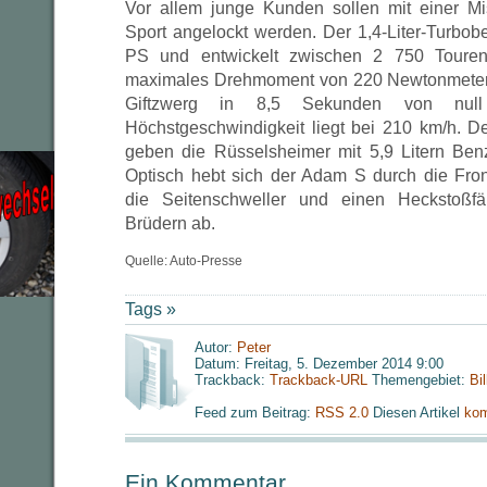
Vor allem junge Kunden sollen mit einer Mi
Sport angelockt werden. Der 1,4-Liter-Turbob
PS und entwickelt zwischen 2 750 Toure
maximales Drehmoment von 220 Newtonmetern
Giftzwerg in 8,5 Sekunden von nul
Höchstgeschwindigkeit liegt bei 210 km/h. D
geben die Rüsselsheimer mit 5,9 Litern Ben
Optisch hebt sich der Adam S durch die Front
die Seitenschweller und einen Heckstoßf
Brüdern ab.
Quelle: Auto-Presse
Tags »
Autor:
Peter
Datum: Freitag, 5. Dezember 2014 9:00
Trackback:
Trackback-URL
Themengebiet:
Bi
Feed zum Beitrag:
RSS 2.0
Diesen Artikel
kom
Ein Kommentar