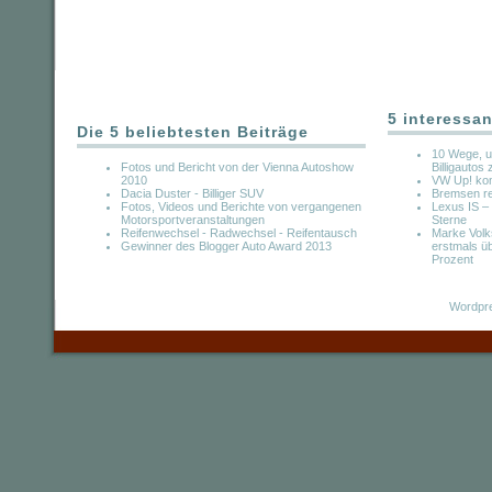
5 interessan
Die 5 beliebtesten Beiträge
10 Wege, u
Fotos und Bericht von der Vienna Autoshow
Billigautos
2010
VW Up! kom
Dacia Duster - Billiger SUV
Bremsen re
Fotos, Videos und Berichte von vergangenen
Lexus IS – 
Motorsportveranstaltungen
Sterne
Reifenwechsel - Radwechsel - Reifentausch
Marke Volk
Gewinner des Blogger Auto Award 2013
erstmals ü
Prozent
Wordpre