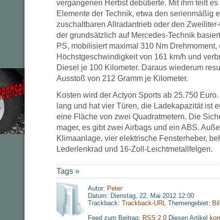
vergangenen Herbst debütierte. Mit ihm teilt e
Elemente der Technik, etwa den serienmäßig 
zuschaltbaren Allradantrieb oder den Zweilite
der grundsätzlich auf Mercedes-Technik basiert
PS, mobilisiert maximal 310 Nm Drehmoment, 
Höchstgeschwindigkeit von 161 km/h und verbra
Diesel je 100 Kilometer. Daraus wiederum result
Ausstoß von 212 Gramm je Kilometer.
Kosten wird der Actyon Sports ab 25.750 Euro. 
lang und hat vier Türen, die Ladekapazität ist 
eine Fläche von zwei Quadratmetern. Die Siche
mager, es gibt zwei Airbags und ein ABS. Auße
Klimaanlage, vier elektrische Fensterheber, be
Lederlenkrad und 16-Zoll-Leichtmetallfelgen.
Tags »
Autor:
Peter
Datum: Dienstag, 22. Mai 2012 12:00
Trackback:
Trackback-URL
Themengebiet:
Bi
Feed zum Beitrag:
RSS 2.0
Diesen Artikel
kom