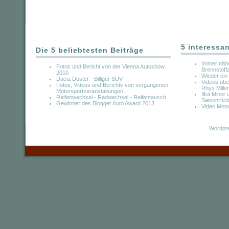
5 interessa
Die 5 beliebtesten Beiträge
Immer nähe
Fotos und Bericht von der Vienna Autoshow
Brennstoffz
2010
Wieder ein 
Dacia Duster - Billiger SUV
Videos übe
Fotos, Videos und Berichte von vergangenen
Rhys Mille
Motorsportveranstaltungen
Ilka Minor
Reifenwechsel - Radwechsel - Reifentausch
Saisonrück
Gewinner des Blogger Auto Award 2013
Video Moto
Wordpre