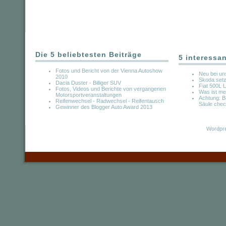
Die 5 beliebtesten Beiträge
5 interessa
Fotos und Bericht von der Vienna Autoshow
Neu bei uns
2010
Skoda setzt
Dacia Duster - Billiger SUV
Fiat 500L L
Fotos, Videos und Berichte von vergangenen
Was ist mei
Motorsportveranstaltungen
Achtung: B
Reifenwechsel - Radwechsel - Reifentausch
Säule chec
Gewinner des Blogger Auto Award 2013
Wordpre