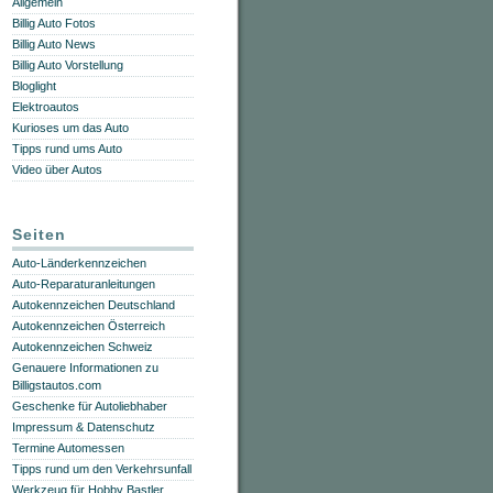
Allgemein
Billig Auto Fotos
Billig Auto News
Billig Auto Vorstellung
Bloglight
Elektroautos
Kurioses um das Auto
Tipps rund ums Auto
Video über Autos
Seiten
Auto-Länderkennzeichen
Auto-Reparaturanleitungen
Autokennzeichen Deutschland
Autokennzeichen Österreich
Autokennzeichen Schweiz
Genauere Informationen zu
Billigstautos.com
Geschenke für Autoliebhaber
Impressum & Datenschutz
Termine Automessen
Tipps rund um den Verkehrsunfall
Werkzeug für Hobby Bastler,