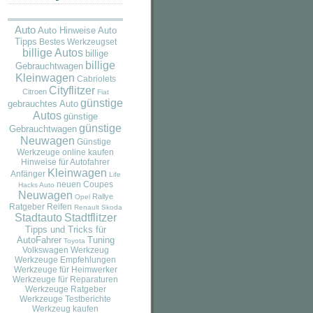
Auto
Auto
Auto Hinweise
Tipps
Bestes Werkzeugset
billige Autos
billige
billige
Gebrauchtwagen
Kleinwagen
Cabriolets
Cityflitzer
Citroen
Fiat
günstige
gebrauchtes Auto
Autos
günstige
günstige
Gebrauchtwagen
Neuwagen
Günstige
Werkzeuge online kaufen
Hinweise für Autofahrer
Kleinwagen
Anfänger
Life
neuen Coupes
Hacks Auto
Neuwagen
Rallye
Opel
Ratgeber
Reifen
Renault
Skoda
Stadtauto
Stadtflitzer
Tipps und Tricks für
AutoFahrer
Tuning
Toyota
Volkswagen
Werkzeug
Werkzeuge Empfehlungen
Werkzeuge für Heimwerker
Werkzeuge für Reparaturen
Werkzeuge Ratgeber
Werkzeuge Testberichte
Werkzeug kaufen