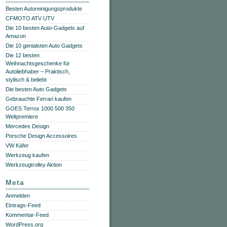
Besten Autoreinigungsprodukte
CFMOTO ATV UTV
Die 10 besten Auto-Gadgets auf
Amazon
Die 10 genialsten Auto Gadgets
Die 12 besten
Weihnachtsgeschenke für
Autoliebhaber – Praktisch,
stylisch & beliebt
Die besten Auto Gadgets
Gebrauchte Ferrari kaufen
GOES Terrox 1000 500 350
Weltpremiere
Mercedes Design
Porsche Design Accessoires
VW Käfer
Werkzeug kaufen
Werkzeugtrolley Aktion
Meta
Anmelden
Eintrags-Feed
Kommentar-Feed
WordPress.org