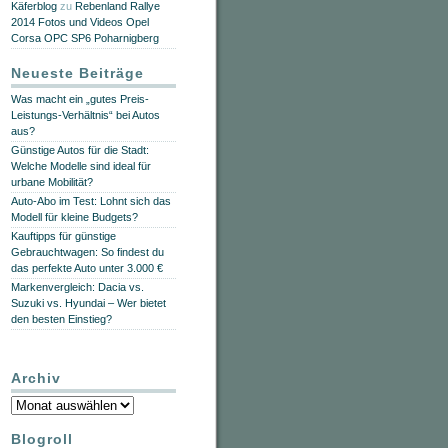
Käferblog
zu
Rebenland Rallye
2014 Fotos und Videos Opel
Corsa OPC SP6 Poharnigberg
Neueste Beiträge
Was macht ein „gutes Preis-
Leistungs-Verhältnis“ bei Autos
aus?
Günstige Autos für die Stadt:
Welche Modelle sind ideal für
urbane Mobilität?
Auto-Abo im Test: Lohnt sich das
Modell für kleine Budgets?
Kauftipps für günstige
Gebrauchtwagen: So findest du
das perfekte Auto unter 3.000 €
Markenvergleich: Dacia vs.
Suzuki vs. Hyundai – Wer bietet
den besten Einstieg?
Archiv
Archiv
Blogroll