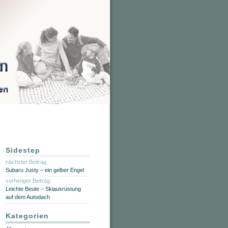
Sidestep
nächster Beitrag
Subaru Justy – ein gelber Engel
vorheriger Beitrag
Leichte Beute – Skiausrüstung
auf dem Autodach
Kategorien