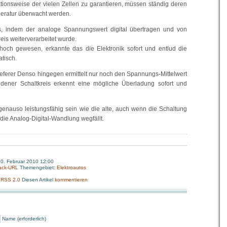
ionsweise der vielen Zellen zu garantieren, müssen ständig deren
eratur überwacht werden.
 es, indem der analoge Spannungswert digital übertragen und von
is weiterverarbeitet wurde.
hoch gewesen, erkannte das die Elektronik sofort und entlud die
tisch.
ferer Denso hingegen ermittelt nur noch den Spannungs-Mittelwert
undener Schaltkreis erkennt eine mögliche Überladung sofort und
genauso leistungsfähig sein wie die alte, auch wenn die Schaltung
 die Analog-Digital-Wandlung wegfällt.
10. Februar 2010 12:00
ack-URL
Themengebiet:
Elektroautos
:
RSS 2.0
Diesen Artikel
kommentieren
Name (erforderlich)