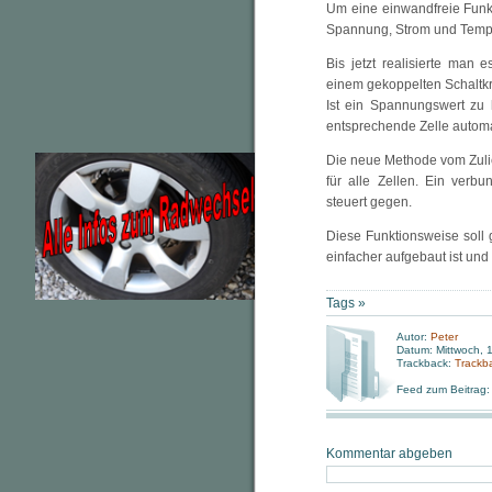
Um eine einwandfreie Funkt
Spannung, Strom und Temp
Bis jetzt realisierte man
einem gekoppelten Schaltkre
Ist ein Spannungswert zu 
entsprechende Zelle automa
Die neue Methode vom Zulie
für alle Zellen. Ein verb
steuert gegen.
Diese Funktionsweise soll 
einfacher aufgebaut ist und
Tags »
Autor:
Peter
Datum: Mittwoch, 
Trackback:
Trackb
Feed zum Beitrag
Kommentar abgeben