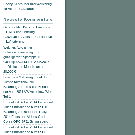
Hobby Schrauber und Werkzeug
für Auto Reparaturen
Neueste Kommentare
Gebrauchter Porsche Panamera
– Luxus und Leistung –
Faszination-Autos
zu
Continental
– Luftfederung
Welches Auto ist für
Führerscheinanfänger am
günstigsten? Spartipps
zu
Günstige Stadtautos 2025/2026
— Die besten Modelle unter
20.000 €
Fotos von Volkswagen auf der
Vienna Autoshow 2015 –
Käferblog
zu
Fotos und Bericht
der Auto 2011 VW Autoshow Wien
Teil 1
Rebenland Rallye 2014 Fotos und
Videos historische Autos SP11 –
Käferblog
zu
Rebenland Rallye
2014 Fotos und Videos Opel
Corsa OPC SP11 Schlossberg
Rebenland Rallye 2014 Fotos und
Videos historische Autos SP6 –