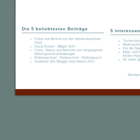
Die 5 beliebtesten Beiträge
5 interessan
Fotos und Bericht von der Vienna Autoshow
Tschechisc
2010
Weihnachts
Dacia Duster - Billiger SUV
Für die Sta
Fotos, Videos und Berichte von vergangenen
Klein- und
Motorsportveranstaltungen
fördert Hyb
Reifenwechsel - Radwechsel - Reifentausch
40 Jahre g
Gewinner des Blogger Auto Award 2013
Wordpre