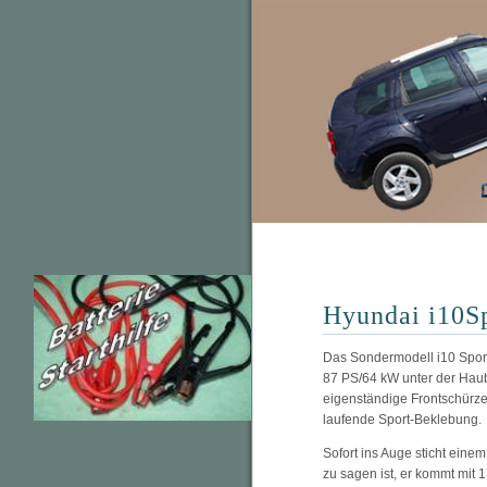
Hyundai i10Sp
Das Sondermodell i10 Sport 
87 PS/64 kW unter der Haub
eigenständige Frontschürz
laufende Sport-Beklebung.
Sofort ins Auge sticht eine
zu sagen ist, er kommt mit 