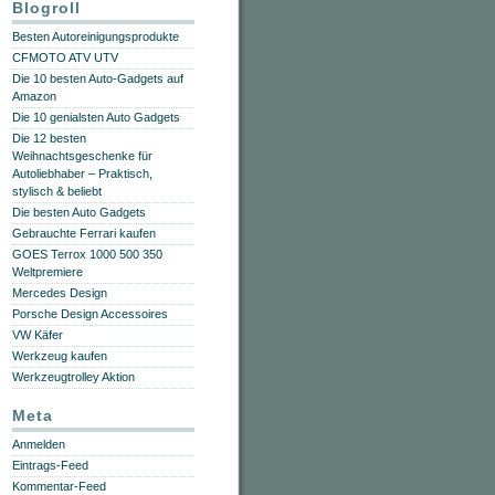
Blogroll
Besten Autoreinigungsprodukte
CFMOTO ATV UTV
Die 10 besten Auto-Gadgets auf
Amazon
Die 10 genialsten Auto Gadgets
Die 12 besten
Weihnachtsgeschenke für
Autoliebhaber – Praktisch,
stylisch & beliebt
Die besten Auto Gadgets
Gebrauchte Ferrari kaufen
GOES Terrox 1000 500 350
Weltpremiere
Mercedes Design
Porsche Design Accessoires
VW Käfer
Werkzeug kaufen
Werkzeugtrolley Aktion
Meta
Anmelden
Eintrags-Feed
Kommentar-Feed