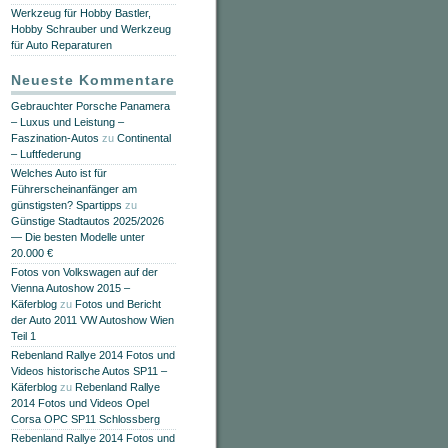
Werkzeug für Hobby Bastler,
Hobby Schrauber und Werkzeug
für Auto Reparaturen
Neueste Kommentare
Gebrauchter Porsche Panamera
– Luxus und Leistung –
Faszination-Autos
zu
Continental
– Luftfederung
Welches Auto ist für
Führerscheinanfänger am
günstigsten? Spartipps
zu
Günstige Stadtautos 2025/2026
— Die besten Modelle unter
20.000 €
Fotos von Volkswagen auf der
Vienna Autoshow 2015 –
Käferblog
zu
Fotos und Bericht
der Auto 2011 VW Autoshow Wien
Teil 1
Rebenland Rallye 2014 Fotos und
Videos historische Autos SP11 –
Käferblog
zu
Rebenland Rallye
2014 Fotos und Videos Opel
Corsa OPC SP11 Schlossberg
Rebenland Rallye 2014 Fotos und