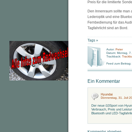
Preis für die limitierte Sond
Den Innenraum sollte man a
Lederoptik und eine Bluetoo
Fernbedienung für das Aud
Tagfahrlicht sind an Bord.
Tags »
Autor:
Peter
Datum: Montag, 7.
Trackback:
Trackb
Feed zum Beitrag
Ein Kommentar
Hyundai
Donnerstag, 31. Juli 2
Der neue i10Sport von Hyund
Verbrauch, Preis und Leistu
Bluetooth und LED-Tagfahrli
Kommentar abgeben