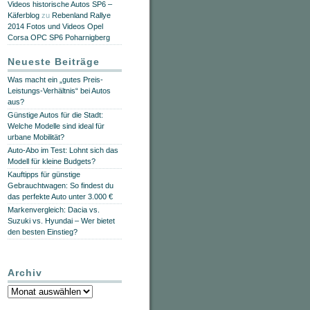
Videos historische Autos SP6 –
Käferblog
zu
Rebenland Rallye
2014 Fotos und Videos Opel
Corsa OPC SP6 Poharnigberg
Neueste Beiträge
Was macht ein „gutes Preis-
Leistungs-Verhältnis“ bei Autos
aus?
Günstige Autos für die Stadt:
Welche Modelle sind ideal für
urbane Mobilität?
Auto-Abo im Test: Lohnt sich das
Modell für kleine Budgets?
Kauftipps für günstige
Gebrauchtwagen: So findest du
das perfekte Auto unter 3.000 €
Markenvergleich: Dacia vs.
Suzuki vs. Hyundai – Wer bietet
den besten Einstieg?
Archiv
Archiv