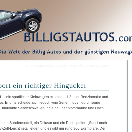
Informationen rund um das Thema Auto und Zubehör
ort ein richtiger Hingucker
ist ein sportlicher Kleinwagen mit einem 1,2-Liter-Benzinmotor und
e. Er unterscheidet sich jedoch vom Serienmodell durch seine
e, markante Seitenschweller und eine über Motorhaube und Dach
m beim Sondermodell, ein Diffusor und ein Dachspoiler . ‚Sonst noch
17-Zoll-Leichtmetallfelgen und es gibt nur rund 300 Exemplare. Der