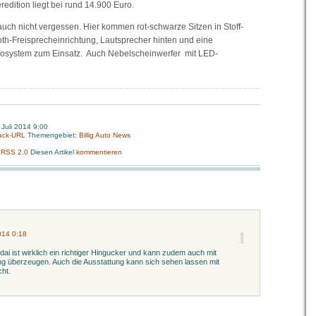
eredition liegt bei rund 14.900 Euro.
uch nicht vergessen. Hier kommen rot-schwarze Sitzen in Stoff-
th-Freisprecheinrichtung, Lautsprecher hinten und eine
iosystem zum Einsatz. Auch Nebelscheinwerfer mit LED-
 Juli 2014 9:00
ack-URL
Themengebiet:
Billig Auto News
:
RSS 2.0
Diesen Artikel
kommentieren
1
014 0:18
ai ist wirklich ein richtiger Hingucker und kann zudem auch mit
ng überzeugen. Auch die Ausstattung kann sich sehen lassen mit
cht.