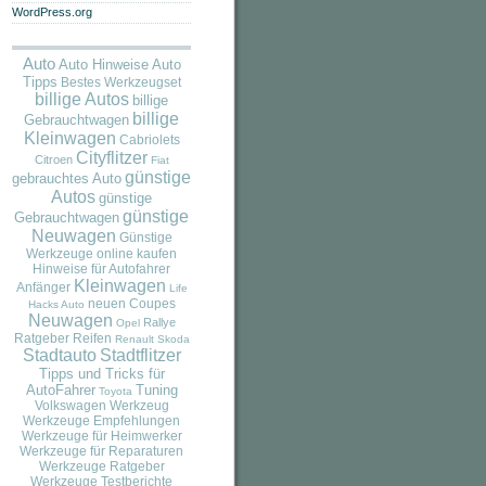
WordPress.org
Auto
Auto
Auto Hinweise
Tipps
Bestes Werkzeugset
billige Autos
billige
billige
Gebrauchtwagen
Kleinwagen
Cabriolets
Cityflitzer
Citroen
Fiat
günstige
gebrauchtes Auto
Autos
günstige
günstige
Gebrauchtwagen
Neuwagen
Günstige
Werkzeuge online kaufen
Hinweise für Autofahrer
Kleinwagen
Anfänger
Life
neuen Coupes
Hacks Auto
Neuwagen
Rallye
Opel
Ratgeber
Reifen
Renault
Skoda
Stadtauto
Stadtflitzer
Tipps und Tricks für
AutoFahrer
Tuning
Toyota
Volkswagen
Werkzeug
Werkzeuge Empfehlungen
Werkzeuge für Heimwerker
Werkzeuge für Reparaturen
Werkzeuge Ratgeber
Werkzeuge Testberichte