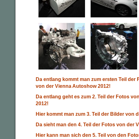
Da entlang kommt man zum ersten Teil der 
von der Vienna Autoshow 2012!
Da entlang geht es zum 2. Teil der Fotos v
2012!
Hier kommt man zum 3. Teil der Bilder von 
Da sieht man den 4. Teil der Fotos von der
Hier kann man sich den 5. Teil von den Fot