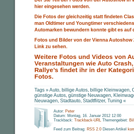
hier eingesehen werden.
Die Fotos der gleichzeitig statt findeten Cl
man Oldtimer und Youngtimer verschiedenst
Automarken bewundern konnte gibt es auf d
Fotos und Bilder von der Vienna Autoshow 
Link zu sehen.
Weitere Fotos und Videos von 
Veranstaltungen wie Auto Crash
Rallye’s findet ihr in der Kategori
Fotos.
Tags »
Auto
,
billige Autos
,
billige Kleinwagen
,
günstige Autos
,
günstige Neuwagen
,
Kleinwag
Neuwagen
,
Stadtauto
,
Stadtflitzer
,
Tuning
«
Autor:
Peter
Datum: Montag, 16. Januar 2012 12:00
Trackback:
Trackback-URL
Themengebiet:
Bi
Feed zum Beitrag:
RSS 2.0
Diesen Artikel
kom