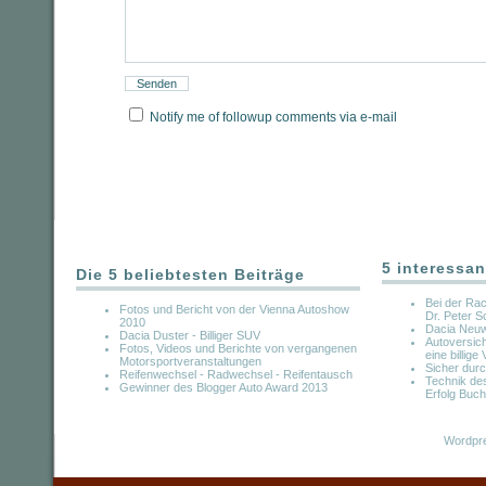
Notify me of followup comments via e-mail
5 interessan
Die 5 beliebtesten Beiträge
Bei der Ra
Fotos und Bericht von der Vienna Autoshow
Dr. Peter S
2010
Dacia Neu
Dacia Duster - Billiger SUV
Autoversich
Fotos, Videos und Berichte von vergangenen
eine billige
Motorsportveranstaltungen
Sicher dur
Reifenwechsel - Radwechsel - Reifentausch
Technik de
Gewinner des Blogger Auto Award 2013
Erfolg Buch
Wordpre