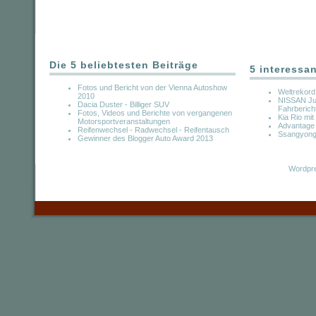
Die 5 beliebtesten Beiträge
5 interessa
Fotos und Bericht von der Vienna Autoshow
Weltrekord
2010
NISSAN Ju
Dacia Duster - Billiger SUV
Fahrberich
Fotos, Videos und Berichte von vergangenen
Kia Rio mit
Motorsportveranstaltungen
Advantage 
Reifenwechsel - Radwechsel - Reifentausch
Ssangyong
Gewinner des Blogger Auto Award 2013
Wordpre