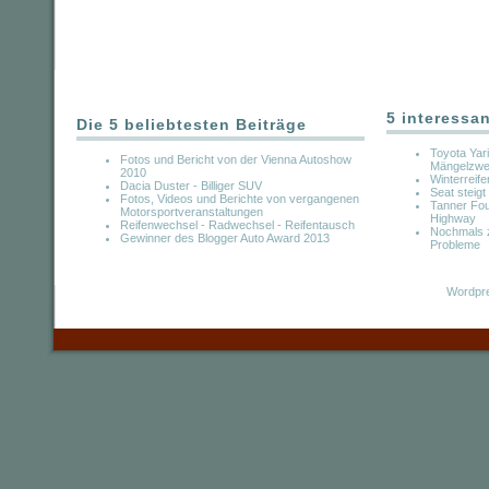
5 interessa
Die 5 beliebtesten Beiträge
Toyota Yari
Fotos und Bericht von der Vienna Autoshow
Mängelzwe
2010
Winterreif
Dacia Duster - Billiger SUV
Seat steigt
Fotos, Videos und Berichte von vergangenen
Tanner Fou
Motorsportveranstaltungen
Highway
Reifenwechsel - Radwechsel - Reifentausch
Nochmals 
Gewinner des Blogger Auto Award 2013
Probleme
Wordpre