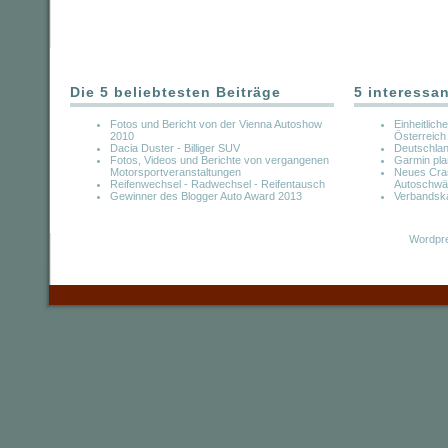
Die 5 beliebtesten Beiträge
5 interessa
Fotos und Bericht von der Vienna Autoshow
Einheitlich
2010
Österreich
Dacia Duster - Billiger SUV
Deutschlan
Fotos, Videos und Berichte von vergangenen
Garmin pl
Motorsportveranstaltungen
Neues Cras
Reifenwechsel - Radwechsel - Reifentausch
Autoschwä
Gewinner des Blogger Auto Award 2013
Verbandska
Wordpre