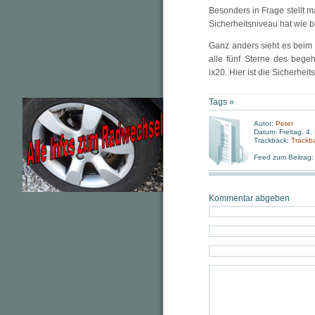
Besonders in Frage stellt m
Sicherheitsniveau hat wie 
Ganz anders sieht es beim
alle fünf Sterne des bege
ix20. Hier ist die Sicherhe
Tags »
Autor:
Peter
Datum: Freitag, 4.
Trackback:
Trackb
Feed zum Beitrag
Kommentar abgeben