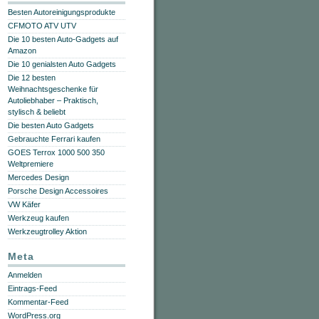
Besten Autoreinigungsprodukte
CFMOTO ATV UTV
Die 10 besten Auto-Gadgets auf
Amazon
Die 10 genialsten Auto Gadgets
Die 12 besten
Weihnachtsgeschenke für
Autoliebhaber – Praktisch,
stylisch & beliebt
Die besten Auto Gadgets
Gebrauchte Ferrari kaufen
GOES Terrox 1000 500 350
Weltpremiere
Mercedes Design
Porsche Design Accessoires
VW Käfer
Werkzeug kaufen
Werkzeugtrolley Aktion
Meta
Anmelden
Eintrags-Feed
Kommentar-Feed
WordPress.org