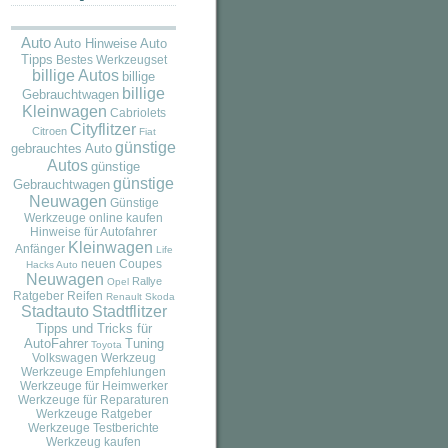
Auto
Auto
Auto Hinweise
Tipps
Bestes Werkzeugset
billige Autos
billige
billige
Gebrauchtwagen
Kleinwagen
Cabriolets
Cityflitzer
Citroen
Fiat
günstige
gebrauchtes Auto
Autos
günstige
günstige
Gebrauchtwagen
Neuwagen
Günstige
Werkzeuge online kaufen
Hinweise für Autofahrer
Kleinwagen
Anfänger
Life
neuen Coupes
Hacks Auto
Neuwagen
Rallye
Opel
Ratgeber
Reifen
Renault
Skoda
Stadtauto
Stadtflitzer
Tipps und Tricks für
AutoFahrer
Tuning
Toyota
Volkswagen
Werkzeug
Werkzeuge Empfehlungen
Werkzeuge für Heimwerker
Werkzeuge für Reparaturen
Werkzeuge Ratgeber
Werkzeuge Testberichte
Werkzeug kaufen