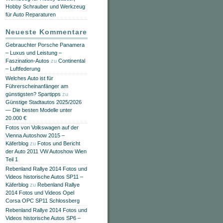
Hobby Schrauber und Werkzeug
für Auto Reparaturen
Neueste Kommentare
Gebrauchter Porsche Panamera
– Luxus und Leistung –
Faszination-Autos
zu
Continental
– Luftfederung
Welches Auto ist für
Führerscheinanfänger am
günstigsten? Spartipps
zu
Günstige Stadtautos 2025/2026
— Die besten Modelle unter
20.000 €
Fotos von Volkswagen auf der
Vienna Autoshow 2015 –
Käferblog
zu
Fotos und Bericht
der Auto 2011 VW Autoshow Wien
Teil 1
Rebenland Rallye 2014 Fotos und
Videos historische Autos SP11 –
Käferblog
zu
Rebenland Rallye
2014 Fotos und Videos Opel
Corsa OPC SP11 Schlossberg
Rebenland Rallye 2014 Fotos und
Videos historische Autos SP6 –