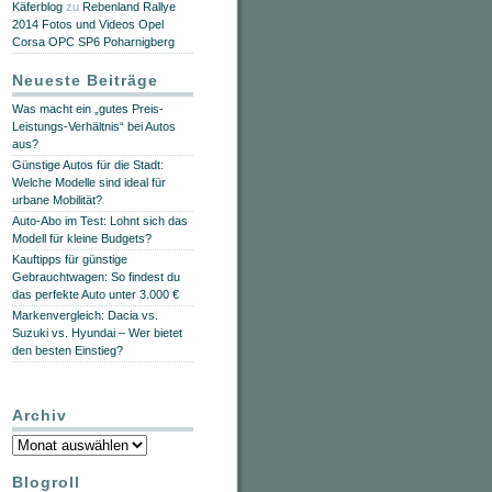
Käferblog
zu
Rebenland Rallye
2014 Fotos und Videos Opel
Corsa OPC SP6 Poharnigberg
Neueste Beiträge
Was macht ein „gutes Preis-
Leistungs-Verhältnis“ bei Autos
aus?
Günstige Autos für die Stadt:
Welche Modelle sind ideal für
urbane Mobilität?
Auto-Abo im Test: Lohnt sich das
Modell für kleine Budgets?
Kauftipps für günstige
Gebrauchtwagen: So findest du
das perfekte Auto unter 3.000 €
Markenvergleich: Dacia vs.
Suzuki vs. Hyundai – Wer bietet
den besten Einstieg?
Archiv
Archiv
Blogroll