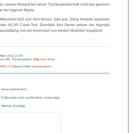
an, warum Renault bei seiner Tochtergesellschaft nicht das gleichen
bei der eigenen Marke.
 Mitsubishi ASX und dem Nissan Juke aus. Diese Modelle bekamen
hrten NCAP Crash-Test. Ebenfalls fünf Sterne bekam der Hyundai
itsausstattung und der Innenraum von beiden Modellen baugleich.
 März 2011 14:00
ack-URL
Themengebiet:
Billig Auto News
:
RSS 2.0
Diesen Artikel
kommentieren
Name (erforderlich)
E-Mail (wird nicht veröffentlicht, notwendig)
Website (freiwillig)