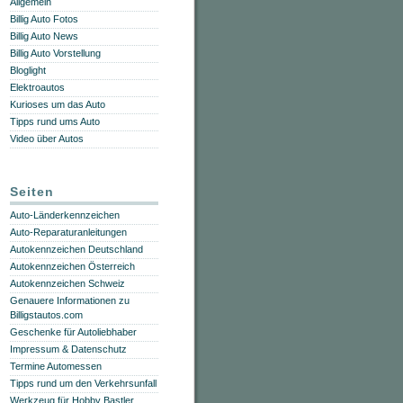
Allgemein
Billig Auto Fotos
Billig Auto News
Billig Auto Vorstellung
Bloglight
Elektroautos
Kurioses um das Auto
Tipps rund ums Auto
Video über Autos
Seiten
Auto-Länderkennzeichen
Auto-Reparaturanleitungen
Autokennzeichen Deutschland
Autokennzeichen Österreich
Autokennzeichen Schweiz
Genauere Informationen zu
Billigstautos.com
Geschenke für Autoliebhaber
Impressum & Datenschutz
Termine Automessen
Tipps rund um den Verkehrsunfall
Werkzeug für Hobby Bastler,