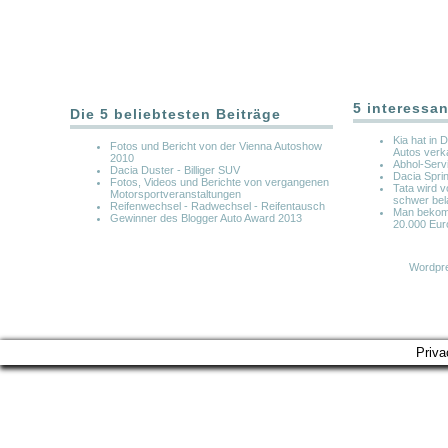
5 interessan
Die 5 beliebtesten Beiträge
Kia hat in 
Fotos und Bericht von der Vienna Autoshow
Autos verk
2010
Abhol-Serv
Dacia Duster - Billiger SUV
Dacia Spri
Fotos, Videos und Berichte von vergangenen
Tata wird 
Motorsportveranstaltungen
schwer bel
Reifenwechsel - Radwechsel - Reifentausch
Man bekomm
Gewinner des Blogger Auto Award 2013
20.000 Eur
Wordpre
Priva