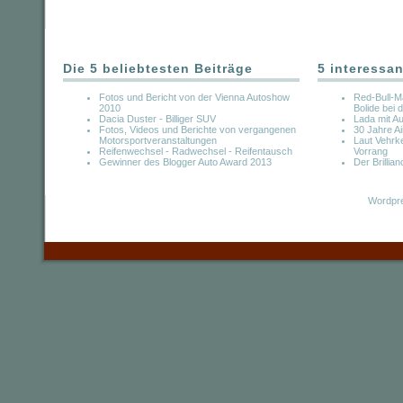
Die 5 beliebtesten Beiträge
5 interessan
Fotos und Bericht von der Vienna Autoshow
Red-Bull-M
2010
Bolide bei
Dacia Duster - Billiger SUV
Lada mit 
Fotos, Videos und Berichte von vergangenen
30 Jahre A
Motorsportveranstaltungen
Laut Vehrk
Reifenwechsel - Radwechsel - Reifentausch
Vorrang
Gewinner des Blogger Auto Award 2013
Der Brillian
Wordpre