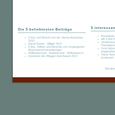
5 interessa
Die 5 beliebtesten Beiträge
Russlands 
Fotos und Bericht von der Vienna Autoshow
Mit 3.500 
2010
Vorfahrtsre
Dacia Duster - Billiger SUV
Parkplätze
Fotos, Videos und Berichte von vergangenen
Grün fahre
Motorsportveranstaltungen
angetriebe
Reifenwechsel - Radwechsel - Reifentausch
Dacia Sand
Gewinner des Blogger Auto Award 2013
produziert
Wordpre