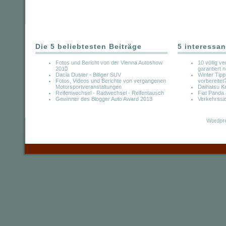
Die 5 beliebtesten Beiträge
5 interessan
Fotos und Bericht von der Vienna Autoshow
10 völlig v
2010
garantiert 
Dacia Duster - Billiger SUV
Winter Tip
Fotos, Videos und Berichte von vergangenen
vorbereitet
Motorsportveranstaltungen
Daihatsu Ke
Reifenwechsel - Radwechsel - Reifentausch
Fiat Panda 
Gewinner des Blogger Auto Award 2013
Verkehrssi
Wordpre