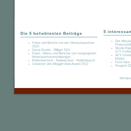
5 interessa
Die 5 beliebtesten Beiträge
Der Mitsubis
Fotos und Bericht von der Vienna Autoshow
Preisvorteil
2010
Skoda Rapi
Dacia Duster - Billiger SUV
GTI-Treff
Fotos, Videos und Berichte von vergangenen
ACV Umwelt
Motorsportveranstaltungen
Motion
Reifenwechsel - Radwechsel - Reifentausch
Ford-Vans
Gewinner des Blogger Auto Award 2013
Peugeot 3
Wordpre