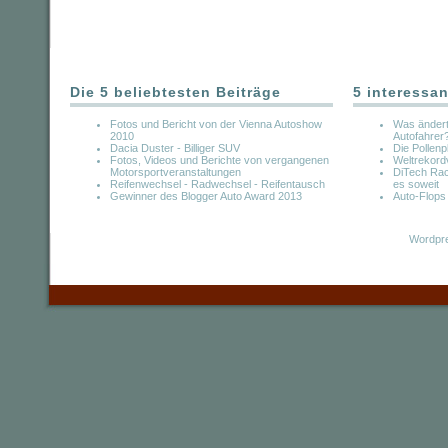
Die 5 beliebtesten Beiträge
5 interessan
Fotos und Bericht von der Vienna Autoshow
Was ändert 
2010
Autofahrer
Dacia Duster - Billiger SUV
Die Pollenp
Fotos, Videos und Berichte von vergangenen
Weltrekord
Motorsportveranstaltungen
DiTech Rac
Reifenwechsel - Radwechsel - Reifentausch
es soweit
Gewinner des Blogger Auto Award 2013
Auto-Flops
Wordpre