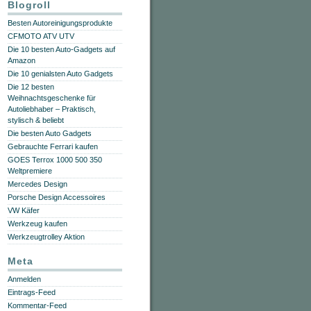
Blogroll
Besten Autoreinigungsprodukte
CFMOTO ATV UTV
Die 10 besten Auto-Gadgets auf
Amazon
Die 10 genialsten Auto Gadgets
Die 12 besten
Weihnachtsgeschenke für
Autoliebhaber – Praktisch,
stylisch & beliebt
Die besten Auto Gadgets
Gebrauchte Ferrari kaufen
GOES Terrox 1000 500 350
Weltpremiere
Mercedes Design
Porsche Design Accessoires
VW Käfer
Werkzeug kaufen
Werkzeugtrolley Aktion
Meta
Anmelden
Eintrags-Feed
Kommentar-Feed