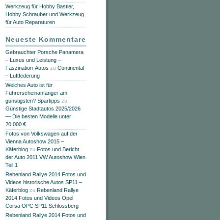
Werkzeug für Hobby Bastler,
Hobby Schrauber und Werkzeug
für Auto Reparaturen
Neueste Kommentare
Gebrauchter Porsche Panamera
– Luxus und Leistung –
Faszination-Autos
zu
Continental
– Luftfederung
Welches Auto ist für
Führerscheinanfänger am
günstigsten? Spartipps
zu
Günstige Stadtautos 2025/2026
— Die besten Modelle unter
20.000 €
Fotos von Volkswagen auf der
Vienna Autoshow 2015 –
Käferblog
zu
Fotos und Bericht
der Auto 2011 VW Autoshow Wien
Teil 1
Rebenland Rallye 2014 Fotos und
Videos historische Autos SP11 –
Käferblog
zu
Rebenland Rallye
2014 Fotos und Videos Opel
Corsa OPC SP11 Schlossberg
Rebenland Rallye 2014 Fotos und