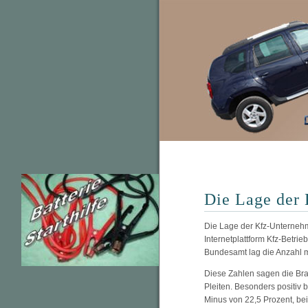
Die Lage der 
Die Lage der Kfz-Unternehm
Internetplattform Kfz-Betrie
Bundesamt lag die Anzahl mi
Diese Zahlen sagen die Bra
Pleiten. Besonders positiv b
Minus von 22,5 Prozent, be