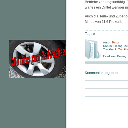
Betriebe zahlungsunfähig. 
war es ein Drittel weniger mi
Auch die Teile- und Zubehör
Minus von 11,6 Prozent.
Tags »
Autor:
Peter
Datum: Freitag, 2
Trackback:
Trackb
Feed zum Beitrag
Kommentar abgeben