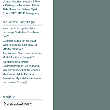
Videos historische Autos SP6 –
Käferblog
zu
Rebenland Rallye
2014 Fotos und Videos Opel
Corsa OPC SP6 Poharnigberg
Neueste Beiträge
Was macht ein „gutes Preis-
Leistungs-Verhältnis“ bei Autos
aus?
Günstige Autos für die Stadt:
Welche Modelle sind ideal für
urbane Mobilität?
Auto-Abo im Test: Lohnt sich das
Modell für kleine Budgets?
Kauftipps für günstige
Gebrauchtwagen: So findest du
das perfekte Auto unter 3.000 €
Markenvergleich: Dacia vs.
Suzuki vs. Hyundai – Wer bietet
den besten Einstieg?
Archiv
Archiv