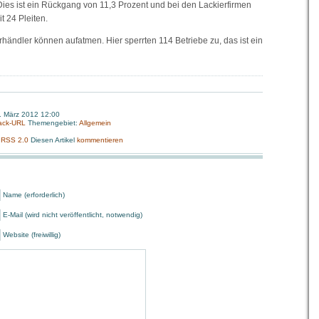
Dies ist ein Rückgang von 11,3 Prozent und bei den Lackierfirmen
t 24 Pleiten.
händler können aufatmen. Hier sperrten 114 Betriebe zu, das ist ein
3. März 2012 12:00
ack-URL
Themengebiet:
Allgemein
:
RSS 2.0
Diesen Artikel
kommentieren
Name (erforderlich)
E-Mail (wird nicht veröffentlicht, notwendig)
Website (freiwillig)