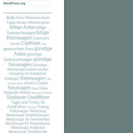
WordPress.org
Auto
Auto
Auto Hinweise
Tipps
Bestes Werkzeugset
billige Autos
billige
billige
Gebrauchtwagen
Kleinwagen
Cabriolets
Cityflitzer
Citroen
Fiat
günstige
gebrauchtes Auto
Autos
günstige
günstige
Gebrauchtwagen
Neuwagen
Günstige
Werkzeuge online kaufen
Hinweise für Autofahrer
Kleinwagen
Anfänger
Life
neuen Coupes
Hacks Auto
Neuwagen
Rallye
Opel
Ratgeber
Reifen
Renault
Skoda
Stadtauto
Stadtflitzer
Tipps und Tricks für
AutoFahrer
Tuning
Toyota
Volkswagen
Werkzeug
Werkzeuge Empfehlungen
Werkzeuge für Heimwerker
Werkzeuge für Reparaturen
Werkzeuge Ratgeber
Werkzeuge Testberichte