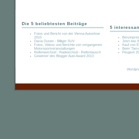
Die 5 beliebtesten Beiträge
5 interessa
Fotos und Bericht von der Vienna Autoshow
2010
Benzinprei
Dacia Duster - Billiger SUV
Jetzt das 
Fotos, Videos und Berichte von vergangenen
Kauf von El
Motorsportveranstaltungen
Beim “Serv
Reifenwechsel - Radwechsel - Reifentausch
Peugeot 2
Gewinner des Blogger Auto Award 2013
Wordpre