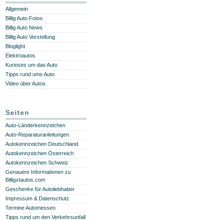
Allgemein
Billig Auto Fotos
Billig Auto News
Billig Auto Vorstellung
Bloglight
Elektroautos
Kurioses um das Auto
Tipps rund ums Auto
Video über Autos
Seiten
Auto-Länderkennzeichen
Auto-Reparaturanleitungen
Autokennzeichen Deutschland
Autokennzeichen Österreich
Autokennzeichen Schweiz
Genauere Informationen zu
Billigstautos.com
Geschenke für Autoliebhaber
Impressum & Datenschutz
Termine Automessen
Tipps rund um den Verkehrsunfall