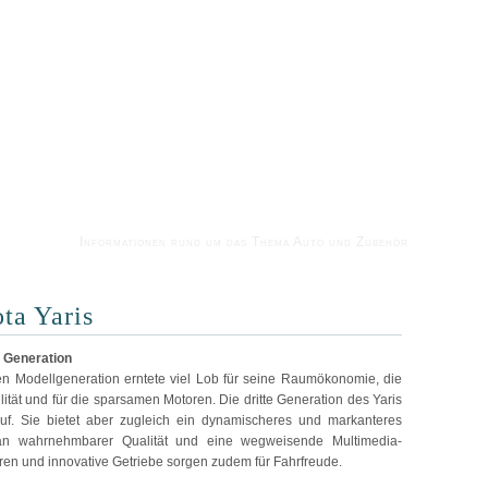
Informationen rund um das Thema Auto und Zubehör
ta Yaris
e Generation
ten Modellgeneration erntete viel Lob für seine Raumökonomie, die
ilität und für die sparsamen Motoren. Die dritte Generation des Yaris
uf. Sie bietet aber zugleich ein dynamischeres und markanteres
 an wahrnehmbarer Qualität und eine wegweisende Multimedia-
oren und innovative Getriebe sorgen zudem für Fahrfreude.