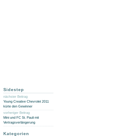
Sidestep
nächster Beitrag
Young Creative Chevrolet 2011
kürte den Gewinner
vorheriger Beitrag
Mini und FC St. Pauli mit
Vertragsverlängerung
Kategorien