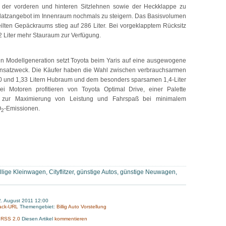
e der vorderen und hinteren Sitzlehnen sowie der Heckklappe zu
Platzangebot im Innenraum nochmals zu steigern. Das Basisvolumen
ilten Gepäckraums stieg auf 286 Liter. Bei vorgeklapptem Rücksitz
2 Liter mehr Stauraum zur Verfügung.
n Modellgeneration setzt Toyota beim Yaris auf eine ausgewogene
Einsatzweck. Die Käufer haben die Wahl zwischen verbrauchsarmen
,0 und 1,33 Litern Hubraum und dem besonders sparsamen 1,4-Liter
ei Motoren profitieren von Toyota Optimal Drive, einer Palette
n zur Maximierung von Leistung und Fahrspaß bei minimalem
O
-Emissionen.
2
illige Kleinwagen
,
Cityflitzer
,
günstige Autos
,
günstige Neuwagen
,
2. August 2011 12:00
ack-URL
Themengebiet:
Billig Auto Vorstellung
:
RSS 2.0
Diesen Artikel
kommentieren