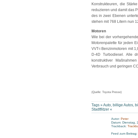
Konstrukteuren, die Stärk
reduzieren und damit das 
des in zwei Ebenen unterte
stehen mit 768 Litern nun 1
Motoren
Wie bei der vorhergehende
Motorenpalette für jeden 
VVT-i Benzinmotoren mit 1
D-4D Turbodiesel. Alle dr
konstruktiver Maßnahme
Verbrauch und geringen C
(Quelle: Toyota Presse)
Tags »
Auto
,
billige Autos
,
b
Stadtflitzer
«
Autor:
Peter
Datum: Dienstag, 
Trackback:
Trackb
Feed zum Beitrag