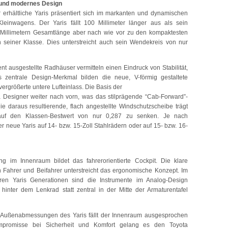
nd modernes Design
r erhältliche Yaris präsentiert sich im markanten und dynamischen
einwagens. Der Yaris fällt 100 Millimeter länger aus als sein
5 Millimetern Gesamtlänge aber nach wie vor zu den kompaktesten
 seiner Klasse. Dies unterstreicht auch sein Wendekreis von nur
 ausgestellte Radhäuser vermitteln einen Eindruck von Stabilität,
s zentrale Design-Merkmal bilden die neue, V-förmig gestaltete
ergrößerte untere Lufteinlass. Die Basis der
 Designer weiter nach vorn, was das stilprägende “Cab-Forward”-
ie daraus resultierende, flach angestellte Windschutzscheibe trägt
auf den Klassen-Bestwert von nur 0,287 zu senken. Je nach
der neue Yaris auf 14- bzw. 15-Zoll Stahlrädern oder auf 15- bzw. 16-
ung im Innenraum bildet das fahrerorientierte Cockpit. Die klare
 Fahrer und Beifahrer unterstreicht das ergonomische Konzept. Im
ren Yaris Generationen sind die Instrumente im Analog-Design
t hinter dem Lenkrad statt zentral in der Mitte der Armaturentafel
 Außenabmessungen des Yaris fällt der Innenraum ausgesprochen
promisse bei Sicherheit und Komfort gelang es den Toyota