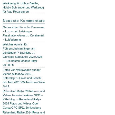
Werkzeug für Hobby Bastler,
Hobby Schrauber und Werkzeug
für Auto Reparaturen
Neueste Kommentare
Gebrauchter Porsche Panamera
– Luxus und Leistung –
Faszination-Autos
zu
Continental
– Luftfederung
Welches Auto ist für
Führerscheinanfänger am
günstigsten? Spartipps
zu
Günstige Stadtautos 2025/2026
— Die besten Modelle unter
20.000 €
Fotos von Volkswagen auf der
Vienna Autoshow 2015 –
Käferblog
zu
Fotos und Bericht
der Auto 2011 VW Autoshow Wien
Teil 1
Rebenland Rallye 2014 Fotos und
Videos historische Autos SP11 –
Käferblog
zu
Rebenland Rallye
2014 Fotos und Videos Opel
Corsa OPC SP11 Schlossberg
Rebenland Rallye 2014 Fotos und