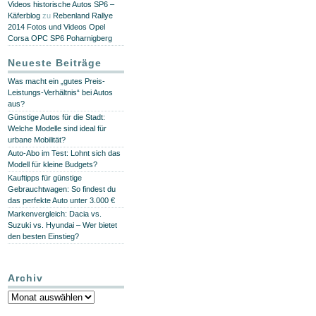
Videos historische Autos SP6 –
Käferblog
zu
Rebenland Rallye
2014 Fotos und Videos Opel
Corsa OPC SP6 Poharnigberg
Neueste Beiträge
Was macht ein „gutes Preis-
Leistungs-Verhältnis“ bei Autos
aus?
Günstige Autos für die Stadt:
Welche Modelle sind ideal für
urbane Mobilität?
Auto-Abo im Test: Lohnt sich das
Modell für kleine Budgets?
Kauftipps für günstige
Gebrauchtwagen: So findest du
das perfekte Auto unter 3.000 €
Markenvergleich: Dacia vs.
Suzuki vs. Hyundai – Wer bietet
den besten Einstieg?
Archiv
Archiv