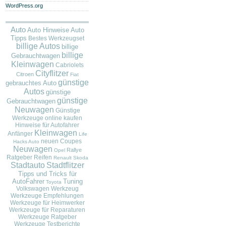
WordPress.org
Auto
Auto
Auto Hinweise
Tipps
Bestes Werkzeugset
billige Autos
billige
billige
Gebrauchtwagen
Kleinwagen
Cabriolets
Cityflitzer
Citroen
Fiat
günstige
gebrauchtes Auto
Autos
günstige
günstige
Gebrauchtwagen
Neuwagen
Günstige
Werkzeuge online kaufen
Hinweise für Autofahrer
Kleinwagen
Anfänger
Life
neuen Coupes
Hacks Auto
Neuwagen
Rallye
Opel
Ratgeber
Reifen
Renault
Skoda
Stadtauto
Stadtflitzer
Tipps und Tricks für
AutoFahrer
Tuning
Toyota
Volkswagen
Werkzeug
Werkzeuge Empfehlungen
Werkzeuge für Heimwerker
Werkzeuge für Reparaturen
Werkzeuge Ratgeber
Werkzeuge Testberichte