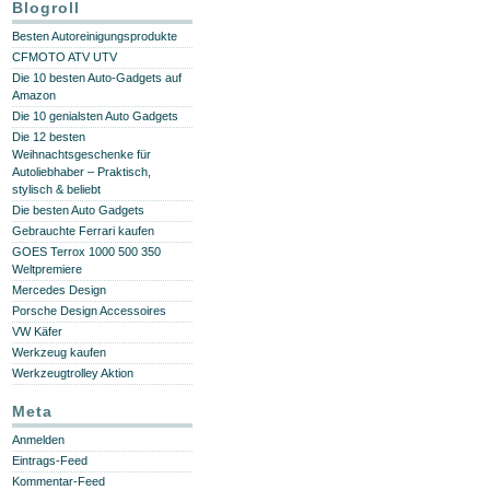
Blogroll
Besten Autoreinigungsprodukte
CFMOTO ATV UTV
Die 10 besten Auto-Gadgets auf
Amazon
Die 10 genialsten Auto Gadgets
Die 12 besten
Weihnachtsgeschenke für
Autoliebhaber – Praktisch,
stylisch & beliebt
Die besten Auto Gadgets
Gebrauchte Ferrari kaufen
GOES Terrox 1000 500 350
Weltpremiere
Mercedes Design
Porsche Design Accessoires
VW Käfer
Werkzeug kaufen
Werkzeugtrolley Aktion
Meta
Anmelden
Eintrags-Feed
Kommentar-Feed