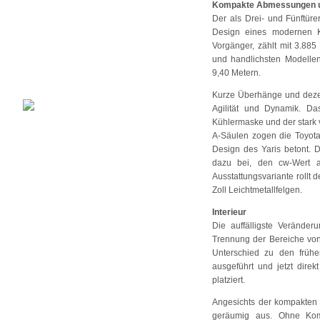
Kompakte Abmessungen u
Der als Drei- und Fünftüre
Design eines modernen Kl
Vorgänger, zählt mit 3.88
und handlichsten Modellen
9,40 Metern.
Kurze Überhänge und dezent
Agilität und Dynamik. Da
Kühlermaske und der stark v
A-Säulen zogen die Toyota
Design des Yaris betont. D
dazu bei, den cw-Wert 
Ausstattungsvariante rollt 
Zoll Leichtmetallfelgen.
Interieur
Die auffälligste Veränder
Trennung der Bereiche von
Unterschied zu den frühe
ausgeführt und jetzt direk
platziert.
Angesichts der kompakten
geräumig aus. Ohne Kom