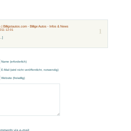
| Billigstautos.com - Billige Autos - Infos & News
1
2011 12:01
…]
Name (erforderlich)
E-Mail (wird nicht veröffentlicht, notwendig)
Website (freiwillig)
omments via e-mail