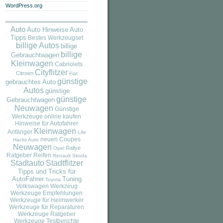
WordPress.org
Auto
Auto
Auto Hinweise
Tipps
Bestes Werkzeugset
billige Autos
billige
billige
Gebrauchtwagen
Kleinwagen
Cabriolets
Cityflitzer
Citroen
Fiat
günstige
gebrauchtes Auto
Autos
günstige
günstige
Gebrauchtwagen
Neuwagen
Günstige
Werkzeuge online kaufen
Hinweise für Autofahrer
Kleinwagen
Anfänger
Life
neuen Coupes
Hacks Auto
Neuwagen
Rallye
Opel
Ratgeber
Reifen
Renault
Skoda
Stadtauto
Stadtflitzer
Tipps und Tricks für
AutoFahrer
Tuning
Toyota
Volkswagen
Werkzeug
Werkzeuge Empfehlungen
Werkzeuge für Heimwerker
Werkzeuge für Reparaturen
Werkzeuge Ratgeber
Werkzeuge Testberichte