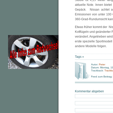
Studie ist 4,15 Meter lan
aktuelle Note. Innen biete
Gepäck. Nissan achtet au
Emissionen von unter 100 
360-Grad-Rundumsicht kann
Etwas früher kommt der Niss
Kotflügeln und geänderter 
verändert. Angetrieben wird
erste spezielle Sportmodell
andere Modelle folgen.
Tags »
Autor:
Peter
Datum: Montag, 19
Trackback:
Trackb
Feed zum Beitrag
Kommentar abgeben