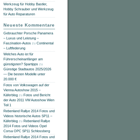
Werkzeug für Hobby Bastler,
Hobby Schrauber und Werkzeug
für Auto Reparaturen
Neueste Kommentare
Gebrauchter Porsche Panamera
– Luxus und Leistung –
Faszination-Autos
zu
Continental
– Luftfederung
Welches Auto ist für
Führerscheinanfänger am
günstigsten? Spartipps
zu
Günstige Stadtautos 2025/2026
— Die besten Modelle unter
20.000 €
Fotos von Volkswagen auf der
Vienna Autoshow 2015 –
Käferblog
zu
Fotos und Bericht
der Auto 2011 VW Autoshow Wien
Teil 1
Rebenland Rallye 2014 Fotos und
Videos historische Autos SP11 –
Käferblog
zu
Rebenland Rallye
2014 Fotos und Videos Opel
Corsa OPC SP11 Schlossberg
Rebenland Rallye 2014 Fotos und