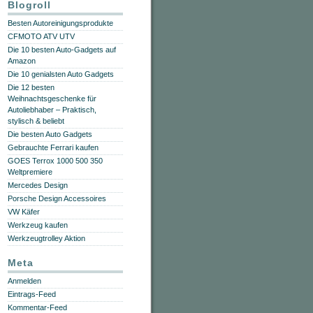
Blogroll
Besten Autoreinigungsprodukte
CFMOTO ATV UTV
Die 10 besten Auto-Gadgets auf
Amazon
Die 10 genialsten Auto Gadgets
Die 12 besten
Weihnachtsgeschenke für
Autoliebhaber – Praktisch,
stylisch & beliebt
Die besten Auto Gadgets
Gebrauchte Ferrari kaufen
GOES Terrox 1000 500 350
Weltpremiere
Mercedes Design
Porsche Design Accessoires
VW Käfer
Werkzeug kaufen
Werkzeugtrolley Aktion
Meta
Anmelden
Eintrags-Feed
Kommentar-Feed