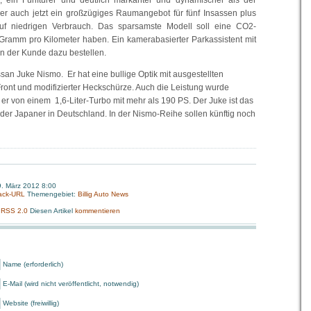
g, ein Fünftürer und deutlich markanter und dynamischer als der
t er auch jetzt ein großzügiges Raumangebot für fünf Insassen plus
f niedrigen Verbrauch. Das sparsamste Modell soll eine CO2-
Gramm pro Kilometer haben. Ein kamerabasierter Parkassistent mit
 der Kunde dazu bestellen.
an Juke Nismo. Er hat eine bullige Optik mit ausgestellten
Front und modifizierter Heckschürze. Auch die Leistung wurde
 er von einem 1,6-Liter-Turbo mit mehr als 190 PS. Der Juke ist das
 der Japaner in Deutschland. In der Nismo-Reihe sollen künftig noch
. März 2012 8:00
ack-URL
Themengebiet:
Billig Auto News
:
RSS 2.0
Diesen Artikel
kommentieren
Name (erforderlich)
E-Mail (wird nicht veröffentlicht, notwendig)
Website (freiwillig)