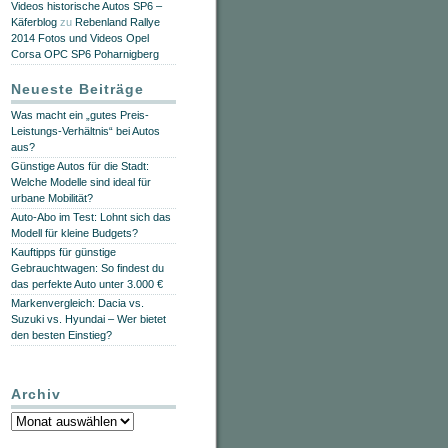
Videos historische Autos SP6 –
Käferblog
zu
Rebenland Rallye
2014 Fotos und Videos Opel
Corsa OPC SP6 Poharnigberg
Neueste Beiträge
Was macht ein „gutes Preis-
Leistungs-Verhältnis“ bei Autos
aus?
Günstige Autos für die Stadt:
Welche Modelle sind ideal für
urbane Mobilität?
Auto-Abo im Test: Lohnt sich das
Modell für kleine Budgets?
Kauftipps für günstige
Gebrauchtwagen: So findest du
das perfekte Auto unter 3.000 €
Markenvergleich: Dacia vs.
Suzuki vs. Hyundai – Wer bietet
den besten Einstieg?
Archiv
Archiv