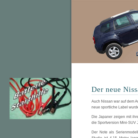
Der neue Niss
Auch Nissan war auf dem Au
neue sportliche Label wurd
Die Japaner zeigen mit ih
die Sportversion Mini-SUV 
Der Note als Serienmodell