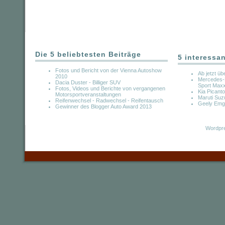
Die 5 beliebtesten Beiträge
5 interessa
Fotos und Bericht von der Vienna Autoshow
Ab jetzt üb
2010
Mercedes-B
Dacia Duster - Billiger SUV
Sport Max
Fotos, Videos und Berichte von vergangenen
Kia Picanto
Motorsportveranstaltungen
Maruti Suz
Reifenwechsel - Radwechsel - Reifentausch
Geely Emg
Gewinner des Blogger Auto Award 2013
Wordpre