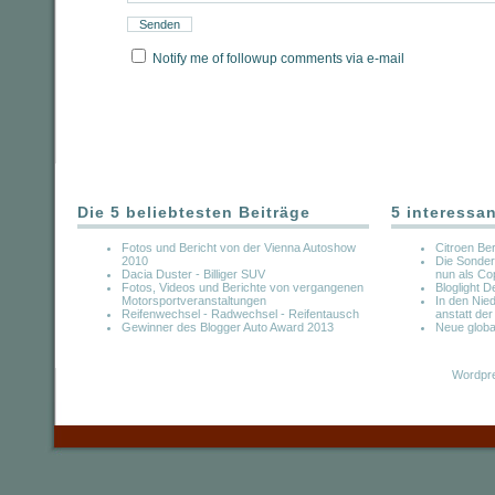
Notify me of followup comments via e-mail
Die 5 beliebtesten Beiträge
5 interessa
Fotos und Bericht von der Vienna Autoshow
Citroen Be
2010
Die Sonder
Dacia Duster - Billiger SUV
nun als Co
Fotos, Videos und Berichte von vergangenen
Bloglight 
Motorsportveranstaltungen
In den Nie
Reifenwechsel - Radwechsel - Reifentausch
anstatt de
Gewinner des Blogger Auto Award 2013
Neue globa
Wordpre