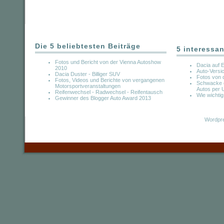
Die 5 beliebtesten Beiträge
5 interessan
Fotos und Bericht von der Vienna Autoshow
Dacia auf E
2010
Auto-Versic
Dacia Duster - Billiger SUV
Fotos von 
Fotos, Videos und Berichte von vergangenen
Schwacke e
Motorsportveranstaltungen
Autos per 
Reifenwechsel - Radwechsel - Reifentausch
Wie wichtig
Gewinner des Blogger Auto Award 2013
Wordpre