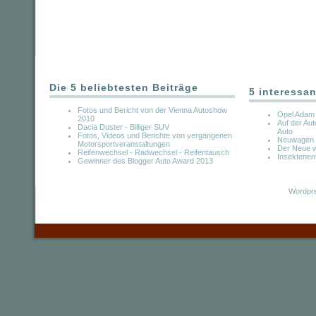
Die 5 beliebtesten Beiträge
5 interessan
Fotos und Bericht von der Vienna Autoshow
Opel Adam 
2010
Auf der A
Dacia Duster - Billiger SUV
Auto
Fotos, Videos und Berichte von vergangenen
Neuwagen 
Motorsportveranstaltungen
Der Neue w
Reifenwechsel - Radwechsel - Reifentausch
Insektenent
Gewinner des Blogger Auto Award 2013
Wordpre