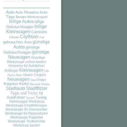
Auto
Auto
Auto Hinweise
Tipps
Bestes Werkzeugset
billige Autos
billige
billige
Gebrauchtwagen
Kleinwagen
Cabriolets
Cityflitzer
Citroen
Fiat
günstige
gebrauchtes Auto
Autos
günstige
günstige
Gebrauchtwagen
Neuwagen
Günstige
Werkzeuge online kaufen
Hinweise für Autofahrer
Kleinwagen
Anfänger
Life
neuen Coupes
Hacks Auto
Neuwagen
Rallye
Opel
Ratgeber
Reifen
Renault
Skoda
Stadtauto
Stadtflitzer
Tipps und Tricks für
AutoFahrer
Tuning
Toyota
Volkswagen
Werkzeug
Werkzeuge Empfehlungen
Werkzeuge für Heimwerker
Werkzeuge für Reparaturen
Werkzeuge Ratgeber
Werkzeuge Testberichte
Werkzeug kaufen