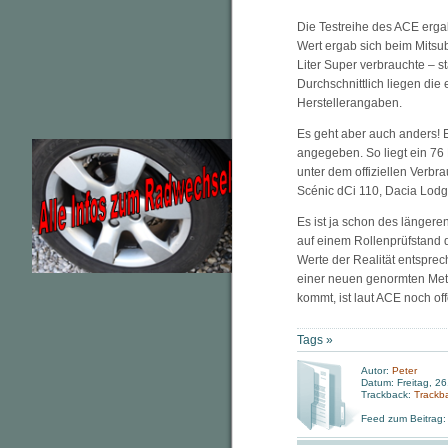
Die Testreihe des ACE erg
Wert ergab sich beim Mitsub
Liter Super verbrauchte – s
Durchschnittlich liegen die
Herstellerangaben.
Es geht aber auch anders!
angegeben. So liegt ein 76 
unter dem offiziellen Verb
Scénic dCi 110, Dacia Lodg
Es ist ja schon des länger
auf einem Rollenprüfstand 
Werte der Realität entsprec
einer neuen genormten Metho
kommt, ist laut ACE noch off
Tags »
Autor:
Peter
Datum: Freitag, 26
Trackback:
Trackb
Feed zum Beitrag