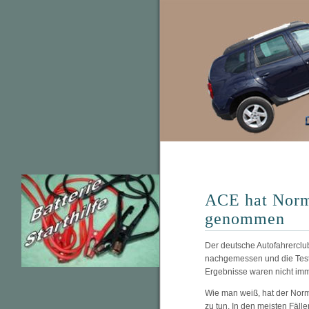
ACE hat Norm
genommen
Der deutsche Autofahrerclu
nachgemessen und die Testr
Ergebnisse waren nicht imm
Wie man weiß, hat der Norm
zu tun. In den meisten Fäll