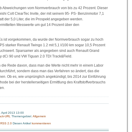
ab Abweichungen vom Normverbrauch von bis zu 42 Prozent. Dieser
ishi Colt ClearTec Invite, der mit seinem 95- PS- Benzinmotor 7,1
tatt der 5,0 Liter, die im Prospekt angegeben werden.
 ermittelten Messwerte um gut 14 Prozent über den
 Es ist vorgekommen, da wurde der Normverbrauch sogar zu hoch
PS starker Renault Twingo 1.2 mit 5,1 l/100 km sogar 10,5 Prozent
rauchswert. Sparsamer als angegeben sind auch Renault Grand
y dCi 90 und VW Tiguan 2.0 TDI Track&Field.
en die Rede davon, dass man die Werte nicht mehr in einem Labor
durchführt, sondern dass man das Verfahren so ändert, das die
hen. Ob es, wie ursprünglich angekündigt, bis 2014 zur Einführung
de bei der herstellerseitigen Ermittlung des Kraftstoffverbrauchs
en.
. April 2013 13:00
ack-URL
Themengebiet:
Allgemein
:
RSS 2.0
Diesen Artikel
kommentieren