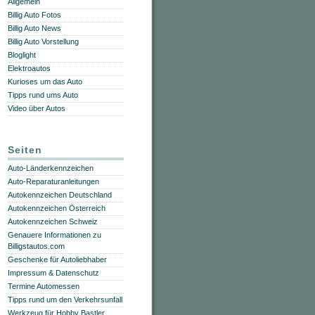
Allgemein
Billig Auto Fotos
Billig Auto News
Billig Auto Vorstellung
Bloglight
Elektroautos
Kurioses um das Auto
Tipps rund ums Auto
Video über Autos
Seiten
Auto-Länderkennzeichen
Auto-Reparaturanleitungen
Autokennzeichen Deutschland
Autokennzeichen Österreich
Autokennzeichen Schweiz
Genauere Informationen zu
Billigstautos.com
Geschenke für Autoliebhaber
Impressum & Datenschutz
Termine Automessen
Tipps rund um den Verkehrsunfall
Werkzeug für Hobby Bastler,