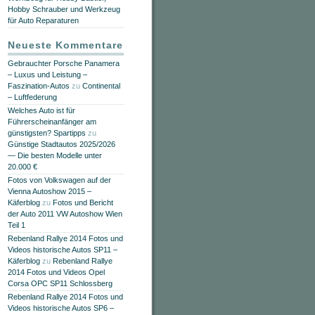
Hobby Schrauber und Werkzeug
für Auto Reparaturen
Neueste Kommentare
Gebrauchter Porsche Panamera
– Luxus und Leistung –
Faszination-Autos
zu
Continental
– Luftfederung
Welches Auto ist für
Führerscheinanfänger am
günstigsten? Spartipps
zu
Günstige Stadtautos 2025/2026
— Die besten Modelle unter
20.000 €
Fotos von Volkswagen auf der
Vienna Autoshow 2015 –
Käferblog
zu
Fotos und Bericht
der Auto 2011 VW Autoshow Wien
Teil 1
Rebenland Rallye 2014 Fotos und
Videos historische Autos SP11 –
Käferblog
zu
Rebenland Rallye
2014 Fotos und Videos Opel
Corsa OPC SP11 Schlossberg
Rebenland Rallye 2014 Fotos und
Videos historische Autos SP6 –