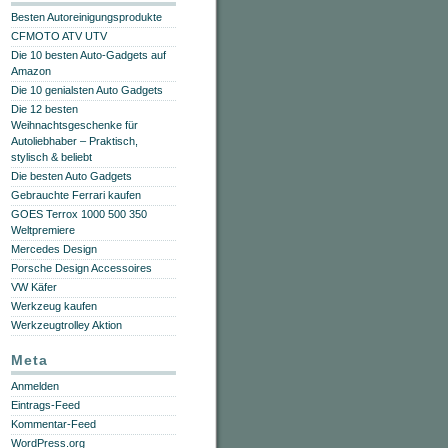
Besten Autoreinigungsprodukte
CFMOTO ATV UTV
Die 10 besten Auto-Gadgets auf
Amazon
Die 10 genialsten Auto Gadgets
Die 12 besten
Weihnachtsgeschenke für
Autoliebhaber – Praktisch,
stylisch & beliebt
Die besten Auto Gadgets
Gebrauchte Ferrari kaufen
GOES Terrox 1000 500 350
Weltpremiere
Mercedes Design
Porsche Design Accessoires
VW Käfer
Werkzeug kaufen
Werkzeugtrolley Aktion
Meta
Anmelden
Eintrags-Feed
Kommentar-Feed
WordPress.org