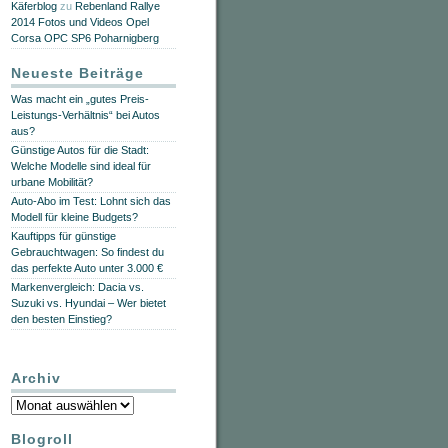
Käferblog
zu
Rebenland Rallye
2014 Fotos und Videos Opel
Corsa OPC SP6 Poharnigberg
Neueste Beiträge
Was macht ein „gutes Preis-
Leistungs-Verhältnis“ bei Autos
aus?
Günstige Autos für die Stadt:
Welche Modelle sind ideal für
urbane Mobilität?
Auto-Abo im Test: Lohnt sich das
Modell für kleine Budgets?
Kauftipps für günstige
Gebrauchtwagen: So findest du
das perfekte Auto unter 3.000 €
Markenvergleich: Dacia vs.
Suzuki vs. Hyundai – Wer bietet
den besten Einstieg?
Archiv
Archiv
Blogroll