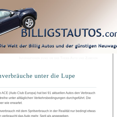
Informationen rund um das Thema Auto und Zubehör
verbräuche unter die Lupe
b ACE (Auto Club Europa) hat bei 91 aktuellen Autos den Verbrauch
eihe unter alltäglichen Verkehrsbedingungen durchgeführt. Die
er wie erwartet.
verbrauch mit dem Spritverbrauch in der Realität nur bedingt etwas
en verbraucht das Auto mehr. Sprit als angegeben.