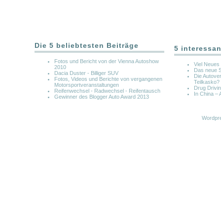
Die 5 beliebtesten Beiträge
5 interessan
Fotos und Bericht von der Vienna Autoshow
Viel Neues 
2010
Das neue S
Dacia Duster - Billiger SUV
Die Autove
Fotos, Videos und Berichte von vergangenen
Teilkasko?
Motorsportveranstaltungen
Drug Drivi
Reifenwechsel - Radwechsel - Reifentausch
In China –
Gewinner des Blogger Auto Award 2013
Wordpre