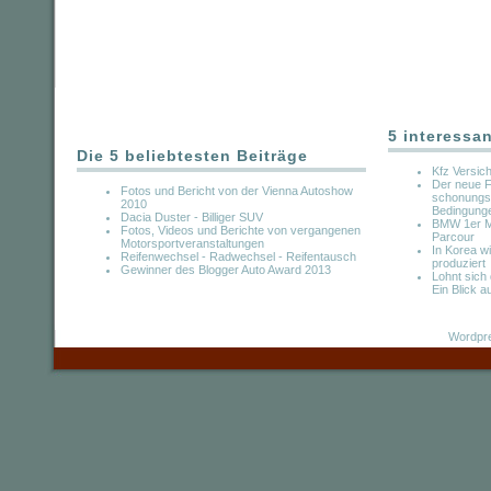
5 interessa
Die 5 beliebtesten Beiträge
Kfz Versic
Der neue F
Fotos und Bericht von der Vienna Autoshow
schonungsl
2010
Bedingung
Dacia Duster - Billiger SUV
BMW 1er M-
Fotos, Videos und Berichte von vergangenen
Parcour
Motorsportveranstaltungen
In Korea w
Reifenwechsel - Radwechsel - Reifentausch
produziert
Gewinner des Blogger Auto Award 2013
Lohnt sich
Ein Blick a
Wordpre