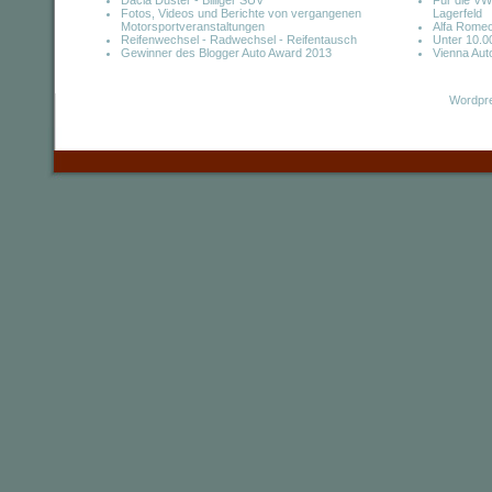
Dacia Duster - Billiger SUV
Für die VW 
Fotos, Videos und Berichte von vergangenen
Lagerfeld
Motorsportveranstaltungen
Alfa Romeo
Reifenwechsel - Radwechsel - Reifentausch
Unter 10.0
Gewinner des Blogger Auto Award 2013
Vienna Aut
Wordpre