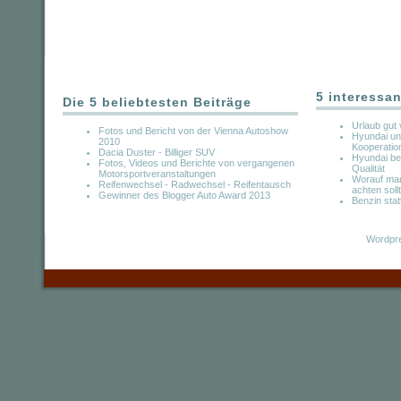
5 interessan
Die 5 beliebtesten Beiträge
Urlaub gut 
Fotos und Bericht von der Vienna Autoshow
Hyundai un
2010
Kooperatio
Dacia Duster - Billiger SUV
Hyundai be
Fotos, Videos und Berichte von vergangenen
Qualität
Motorsportveranstaltungen
Worauf man
Reifenwechsel - Radwechsel - Reifentausch
achten soll
Gewinner des Blogger Auto Award 2013
Benzin stat
Wordpre