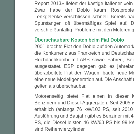
Report 2013» liefert der kastige Italiener «ei
Zwar habe der Doblo kaum Rostprobl
Lenkgelenke verschlissen schnell. Bereits na
Spurstangen oft übermäßiges Spiel auf. 
verschleißanfällig, Probleme mit den Motoren gi
Überschaubare Kosten beim Fiat Doblo
2001 brachte Fiat den Doblo auf den Automarkt
die Konkurrenz aus Frankreich und Deutschla
Hochdachkombi mit ABS sowie Fahrer-, Beif
ausgestattet. ESP dagegen gab es jahrela
überarbeitete Fiat den Wagen, baute neue M
eine neue Modellgeneration auf. Die Anschaff
gelten als überschaubar.
Motorenseitig bietet Fiat einen in dieser
Benzinern und Diesel-Aggregaten. Seit 2005 i
erhältlich (anfangs 76 kW/103 PS, seit 201
Ausführung und Baujahr gibt es Benziner mit 
PS, die Diesel leisten 46 kW/63 PS bis 99 k
sind Reihenvierzylinder.