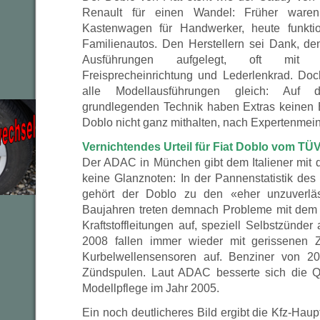
Renault für einen Wandel: Früher ware
Kastenwagen für Handwerker, heute funkti
Familienautos. Den Herstellern sei Dank, d
Ausführungen aufgelegt, oft mit A
Freisprecheinrichtung und Lederlenkrad. Do
alle Modellausführungen gleich: Auf d
grundlegenden Technik haben Extras keinen 
Doblo nicht ganz mithalten, nach Expertenmei
Vernichtendes Urteil für Fiat Doblo vom TÜ
Der ADAC in München gibt dem Italiener mi
keine Glanznoten: In der Pannenstatistik de
gehört der Doblo zu den «eher unzuverläs
Baujahren treten demnach Probleme mit dem 
Kraftstoffleitungen auf, speziell Selbstzünd
2008 fallen immer wieder mit gerissenen 
Kurbelwellensensoren auf. Benziner von 20
Zündspulen. Laut ADAC besserte sich die Qu
Modellpflege im Jahr 2005.
Ein noch deutlicheres Bild ergibt die Kfz-Ha